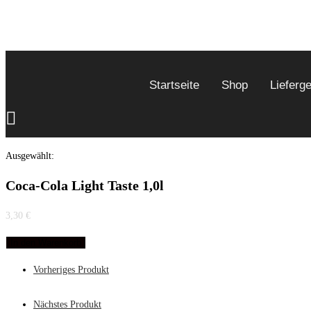
Zum
Inhalt
springen
Startseite
Shop
Lieferg
Ausgewählt:
Coca-Cola Light Taste 1,0l
3,30
€
In den Warenkorb
Vorheriges Produkt
Nächstes Produkt