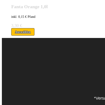
Fanta Orange 1,0l
inkl. 0,15 € Pfand
3,30
€
Auswählen
*Vers