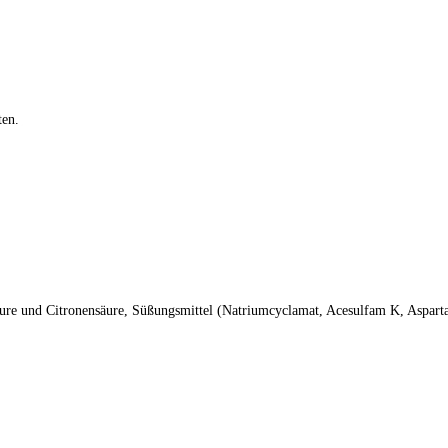
ten.
säure und Citronensäure, Süßungsmittel (Natriumcyclamat, Acesulfam K, Asp