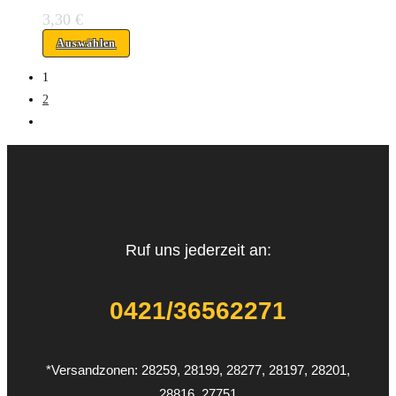
3,30
€
Auswählen
1
2
Ruf uns jederzeit an:
0421/36562271
*Versandzonen: 28259, 28199, 28277, 28197, 28201,
28816, 27751