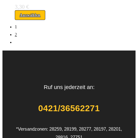
3,30
€
Auswählen
1
2
Ruf uns jederzeit an:
0421/36562271
*Versandzonen: 28259, 28199, 28277, 28197, 28201,
28816, 27751