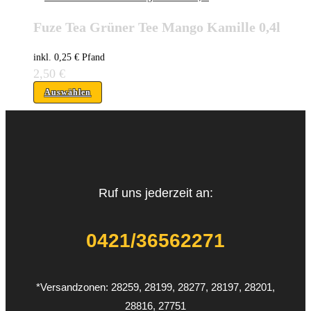
Fuze Tea Grüner Tee Mango Kamille 0,4l
inkl. 0,25 € Pfand
2,50
€
Auswählen
Ruf uns jederzeit an:
0421/36562271
*Versandzonen: 28259, 28199, 28277, 28197, 28201,
28816, 27751