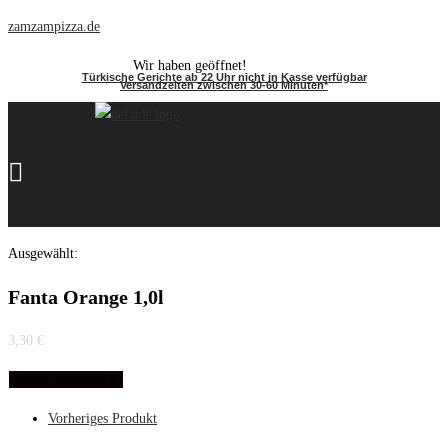
Zum
zamzampizza.de
Inhalt
Wir haben geöffnet!
springen
Türkische Gerichte ab 22 Uhr nicht in Kasse verfügbar
Versandzeiten zwischen 30-60 Minuten*
Menü
Ausgewählt:
Fanta Orange 1,0l
3,30
€
In den Warenkorb
Vorheriges Produkt